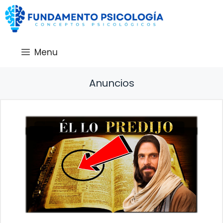
Saltar
al
contenido
Menu
Anuncios