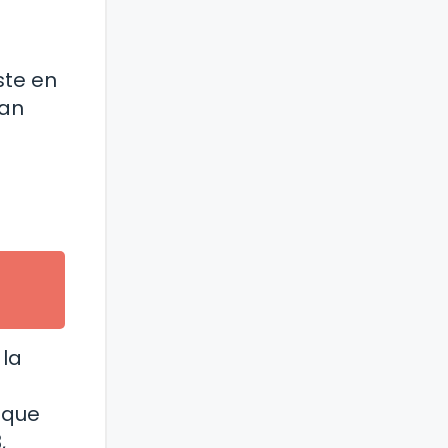
ste en
ean
 la
 que
,