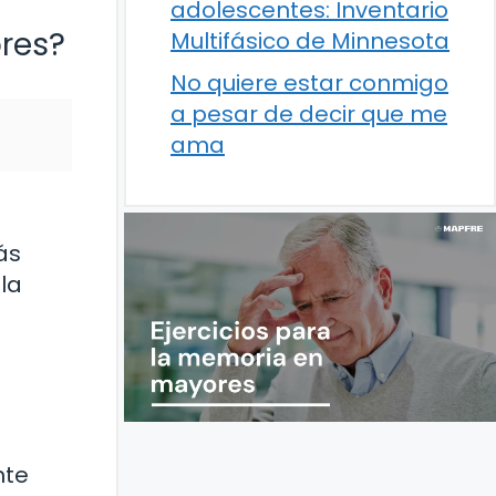
adolescentes: Inventario
res?
Multifásico de Minnesota
No quiere estar conmigo
a pesar de decir que me
ama
ás
la
nte