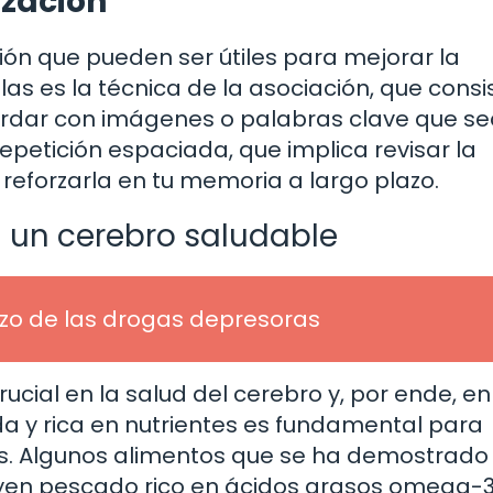
zación
ión que pueden ser útiles para mejorar la
s es la técnica de la asociación, que consi
cordar con imágenes o palabras clave que s
 repetición espaciada, que implica revisar la
 reforzarla en tu memoria a largo plazo.
 un cerebro saludable
lazo de las drogas depresoras
ial en la salud del cerebro y, por ende, en
a y rica en nutrientes es fundamental para
s. Algunos alimentos que se ha demostrado
uyen pescado rico en ácidos grasos omega-3