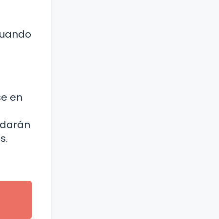
 cuando
se en
udarán
s.