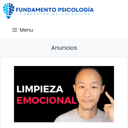
Saltar
al
contenido
Menu
Anuncios