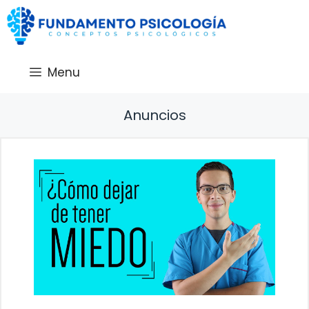
Saltar
al
contenido
Menu
Anuncios