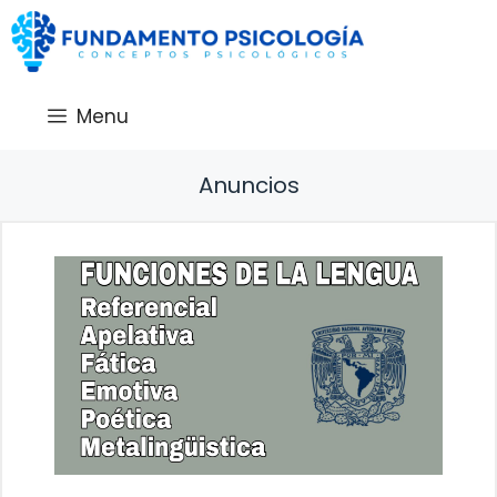
Saltar
al
contenido
Menu
Anuncios