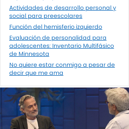
Actividades de desarrollo personal y
social para preescolares
Función del hemisferio izquierdo
Evaluación de personalidad para
adolescentes: Inventario Multifásico
de Minnesota
No quiere estar conmigo a pesar de
decir que me ama