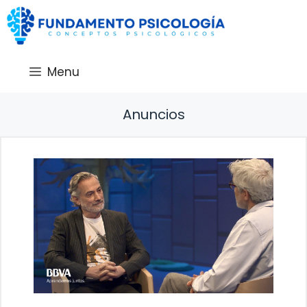
Saltar
al
contenido
Menu
Anuncios