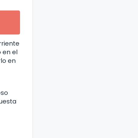
rriente
 en el
lo en
oso
puesta