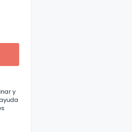
inar y
s ayuda
es