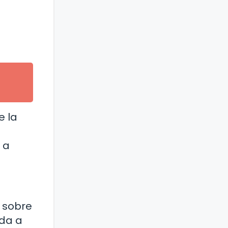
e la
 a
 sobre
uda a