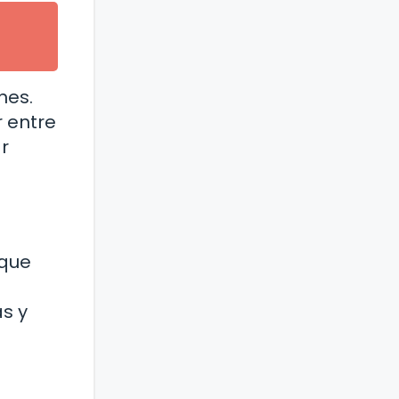
nes.
r entre
r
 que
as y