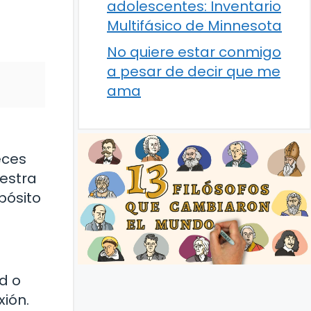
adolescentes: Inventario
Multifásico de Minnesota
No quiere estar conmigo
a pesar de decir que me
ama
s
eces
uestra
pósito
d o
xión.