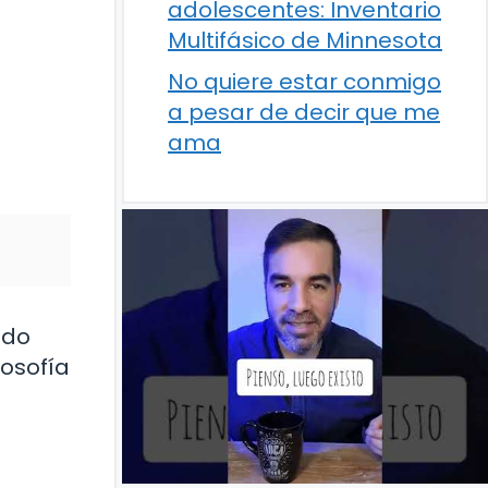
adolescentes: Inventario
Multifásico de Minnesota
No quiere estar conmigo
a pesar de decir que me
ama
ido
losofía