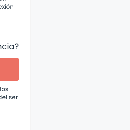
exión
ncia?
fos
del ser