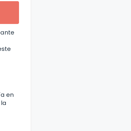
tante
este
ía en
 la