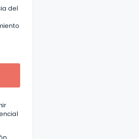
ia del
imiento
ir
encial
ión