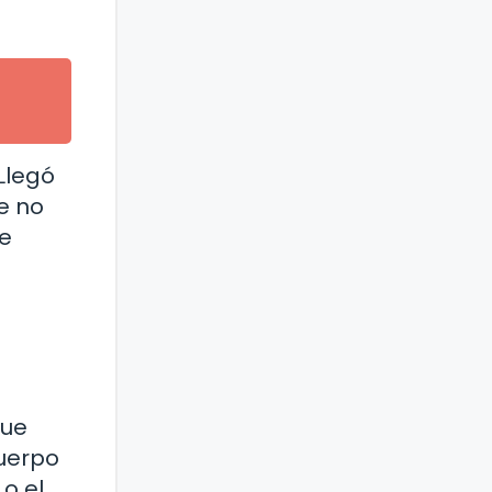
Llegó
e no
se
que
cuerpo
o el