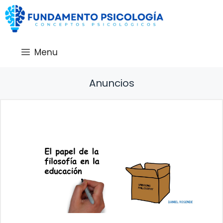
Saltar
al
contenido
Menu
Anuncios