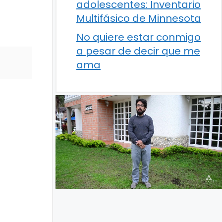
adolescentes: Inventario
Multifásico de Minnesota
No quiere estar conmigo
a pesar de decir que me
ama