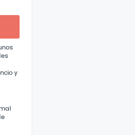
gunos
des
ncio y
rmal
de