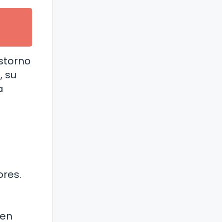
storno
, su
a
res.
den