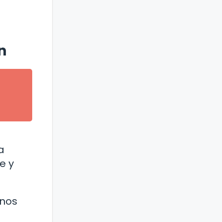
n
a
e y
unos