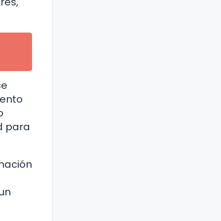
res,
se
iento
o
ad para
inación
 un