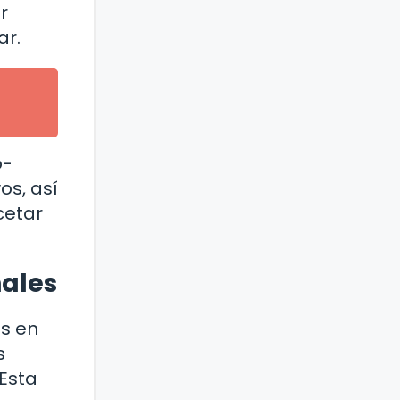
r
ar.
o-
os, así
cetar
nales
s en
s
Esta