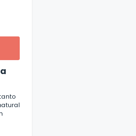
la
tanto
natural
n