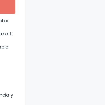
ctar
e a ti
mbio
ncia y