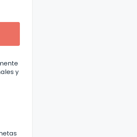
amente
ales y
 metas