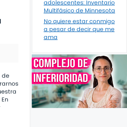
adolescentes: Inventario
Multifásico de Minnesota
a
No quiere estar conmigo
a pesar de decir que me
ama
o de
rarnos
uestra
 En
y