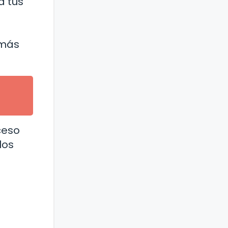
a tus
 más
ceso
los