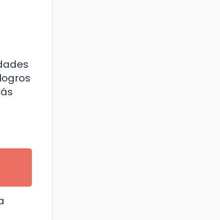
idades
logros
rás
a