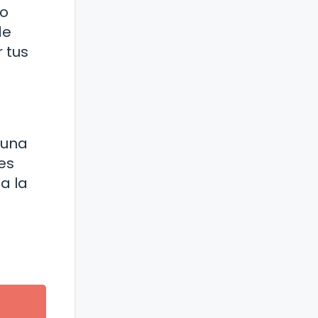
io
de
 tus
 una
es
a la