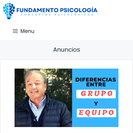
Saltar
al
contenido
Menu
Anuncios