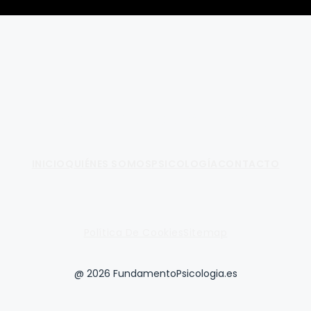
Fundamento de Psicología
INICIO
QUIÉNES SOMOS
PSICOLOGÍA
CONTACTO
Política De Cookies
Sitemap
@ 2026 FundamentoPsicologia.es