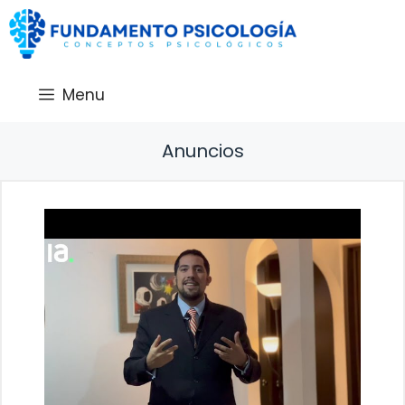
Saltar
al
contenido
Menu
Anuncios