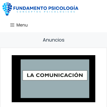
Saltar
al
contenido
Menu
Anuncios