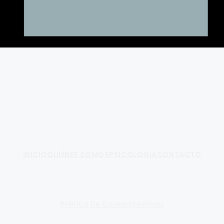
Fundamento de Psicología
INICIO
QUIÉNES SOMOS
PSICOLOGÍA
CONTACTO
Política De Cookies
Sitemap