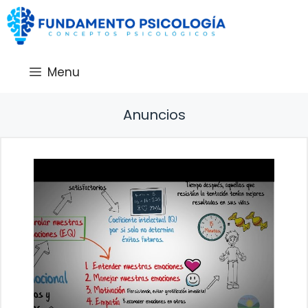
Saltar
al
contenido
Menu
Anuncios