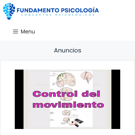
Saltar
al
contenido
Menu
Anuncios