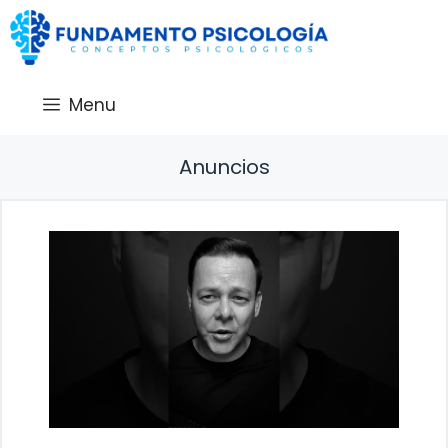
Saltar
al
contenido
Menu
Anuncios