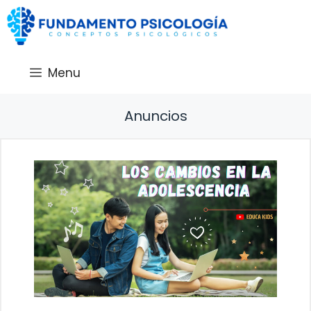
Saltar
al
contenido
Menu
Anuncios