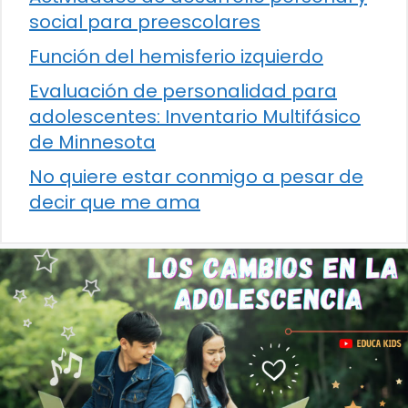
social para preescolares
Función del hemisferio izquierdo
Evaluación de personalidad para
adolescentes: Inventario Multifásico
de Minnesota
No quiere estar conmigo a pesar de
decir que me ama