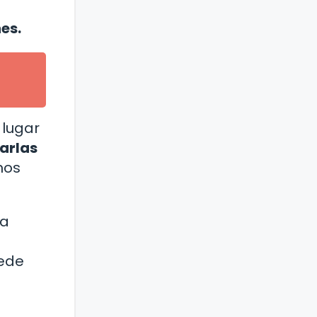
es.
n lugar
arlas
mos
a
uede