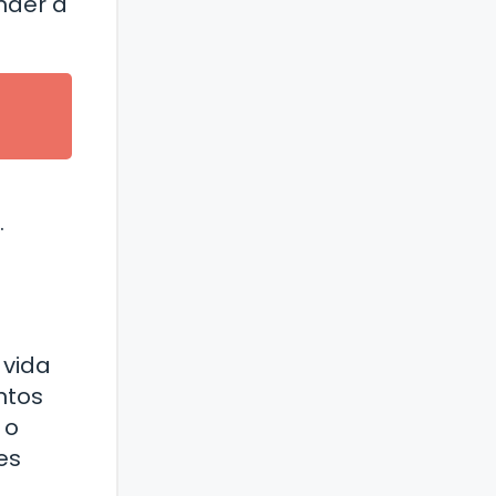
nder a
.
 vida
ntos
 o
es