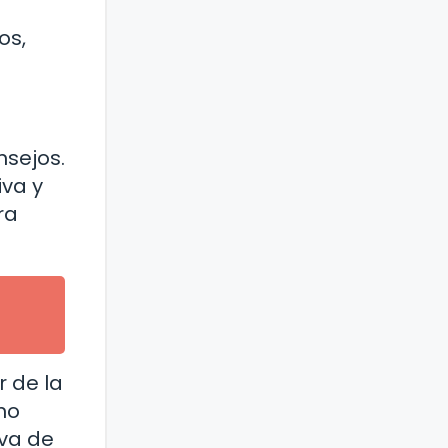
os,
nsejos.
iva y
ra
r de la
no
va de