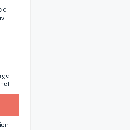
 de
as
rgo,
nal.
ión