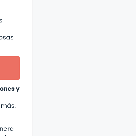
s
cosas
ones y
emás.
anera