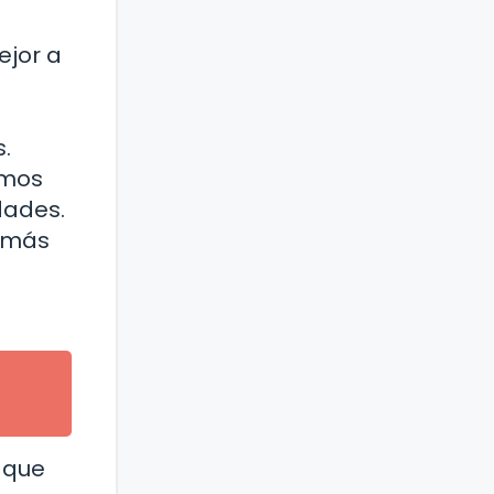
ejor a
.
emos
dades.
s más
 que