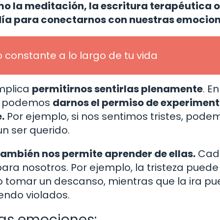
 la meditación, la escritura terapéutica o
día para conectarnos con nuestras emocion
onstante a lo largo de tu vida
mplica
permitirnos sentirlas plenamente
. E
s, podemos
darnos el permiso de experiment
.
Por ejemplo, si nos sentimos tristes, pode
un ser querido.
ambién nos permite aprender de ellas.
Cad
ra nosotros. Por ejemplo, la tristeza puede
o tomar un descanso, mientras que la ira p
endo violados.
ras emociones: