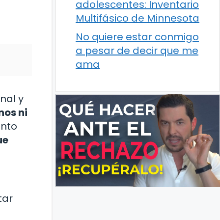
adolescentes: Inventario
Multifásico de Minnesota
No quiere estar conmigo
a pesar de decir que me
ama
nal y
nos ni
anto
ue
tar
o