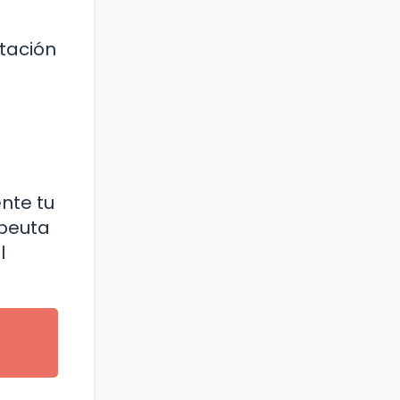
tación
nte tu
apeuta
l