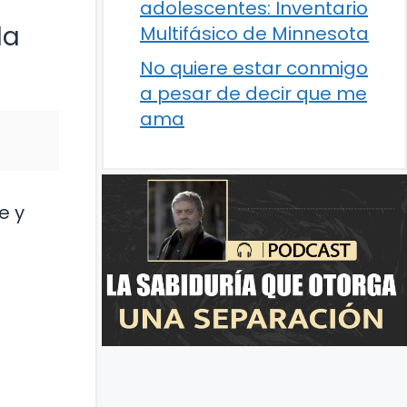
adolescentes: Inventario
la
Multifásico de Minnesota
No quiere estar conmigo
a pesar de decir que me
ama
e y