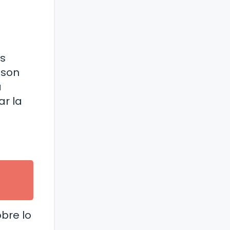
as
 son
a
ar la
bre lo