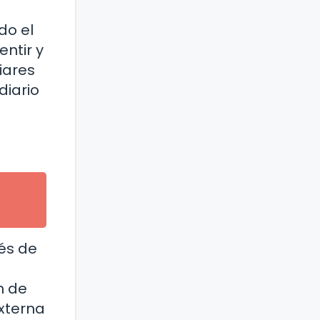
do el
entir y
iares
diario
és de
n de
xterna