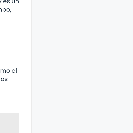
 es un
mpo,
omo el
jos