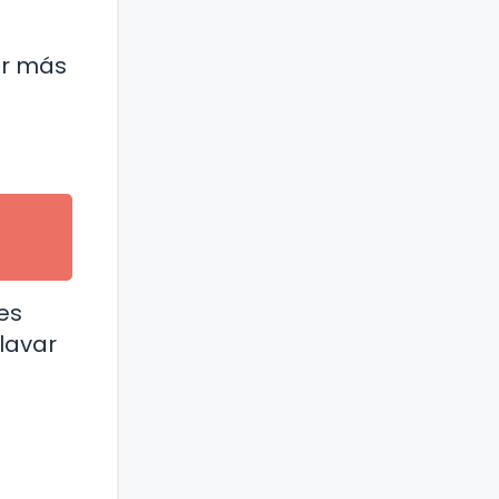
ar más
es
lavar