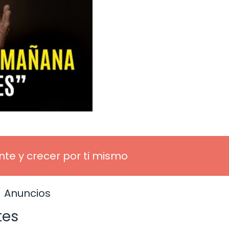
te y crecer por ti mismo
Anuncios
tes