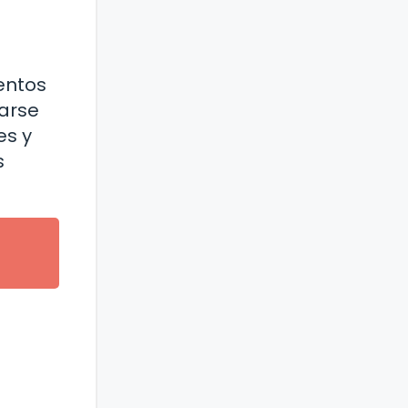
entos
darse
es y
s