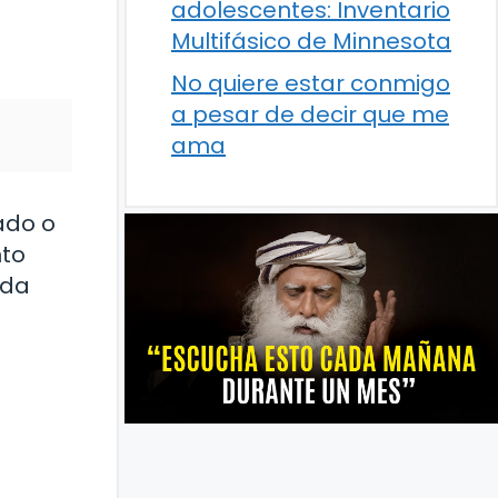
adolescentes: Inventario
Multifásico de Minnesota
No quiere estar conmigo
a pesar de decir que me
ama
ado o
nto
ada
a