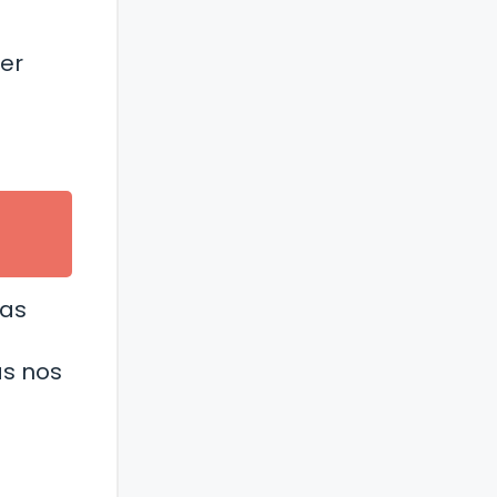
a
er
ñas
l
as nos