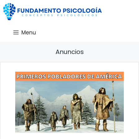
Saltar
al
contenido
Menu
Anuncios