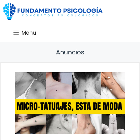
Saltar
al
contenido
Menu
Anuncios