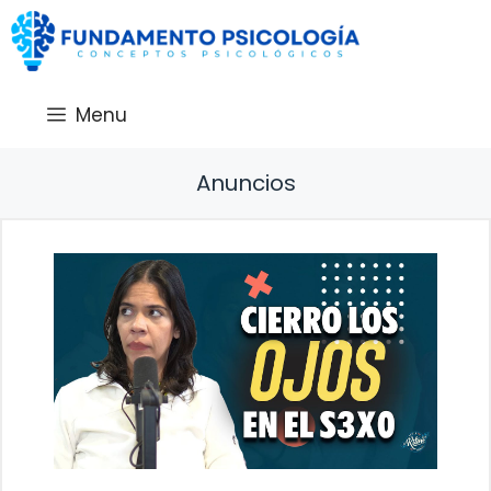
Saltar
al
contenido
Menu
Anuncios