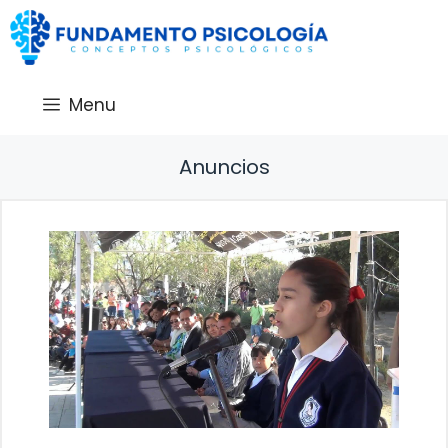
Saltar
al
contenido
Menu
Anuncios