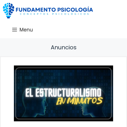
Saltar
al
contenido
Menu
Anuncios