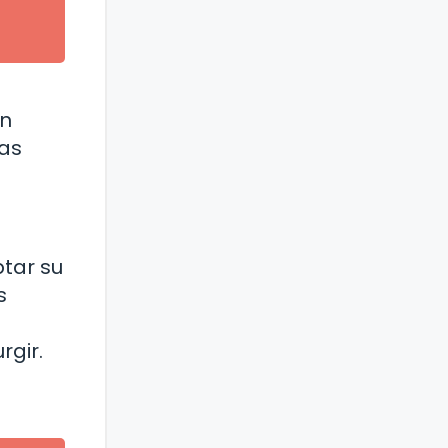
un
ras
tar su
s
rgir.