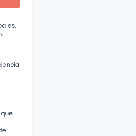
bales,
.
ciencia
a que
de