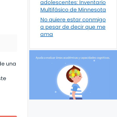
adolescentes: Inventario
Multifásico de Minnesota
No quiere estar conmigo
a pesar de decir que me
ama
 de una
ste