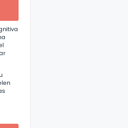
gnitiva
na
el
ar
u
elen
as