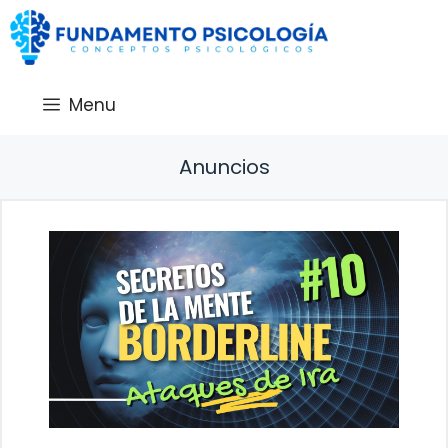
Saltar
al
contenido
Menu
Anuncios