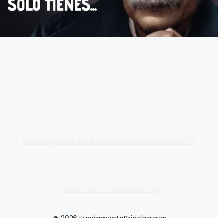
Fundamento de Psicología
INICIO
QUIÉNES SOMOS
PSICOLOGÍA
CONTACTO
Política De Cookies
Sitemap
@ 2026 FundamentoPsicologia.es