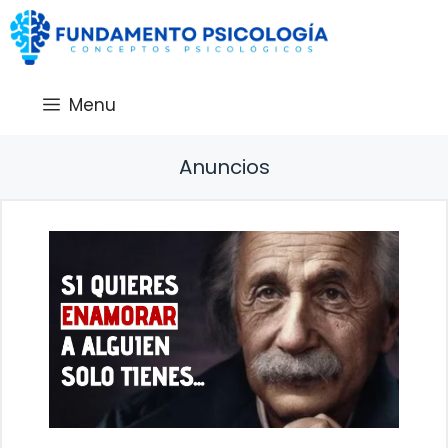
Saltar
al
contenido
Menu
Anuncios