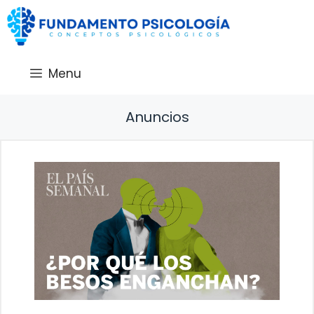
Saltar
al
contenido
Menu
Anuncios