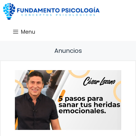
Saltar
al
contenido
Menu
Anuncios