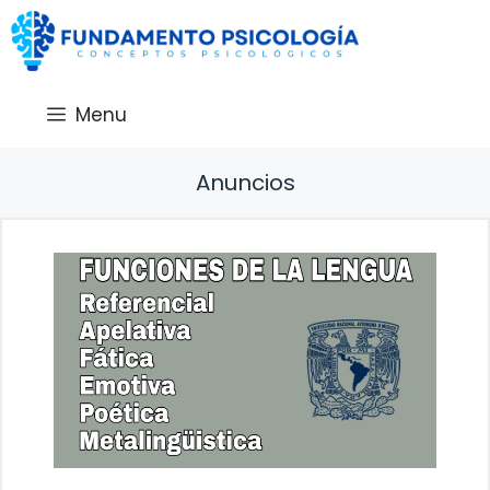
Saltar
al
contenido
Menu
Anuncios