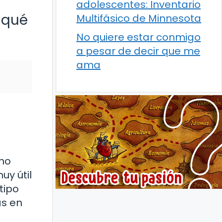
adolescentes: Inventario
 qué
Multifásico de Minnesota
No quiere estar conmigo
a pesar de decir que me
ama
ino
uy útil
tipo
as en