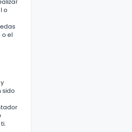
alizar
l o
puedas
 o el
 y
 sido
ntador
e
i.