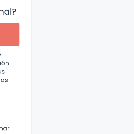
nal?
y
ión
us
cas
omar