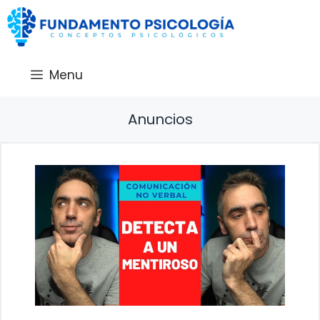
Saltar
al
contenido
Menu
Anuncios