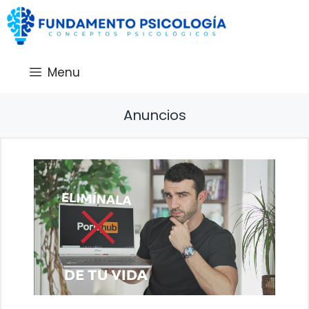
Saltar
al
contenido
Menu
Anuncios