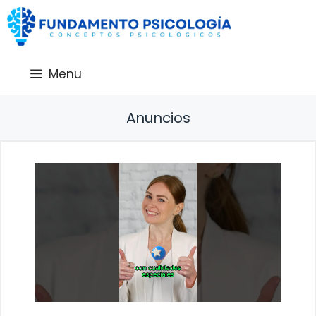
Saltar
al
contenido
Menu
Anuncios