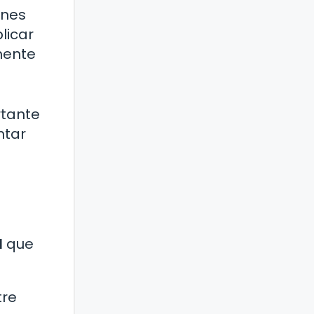
ones
licar
mente
rtante
ntar
l
que
tre