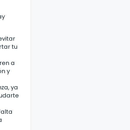
ay
vitar
tar tu
iren a
ón y
za, ya
yudarte
falta
a