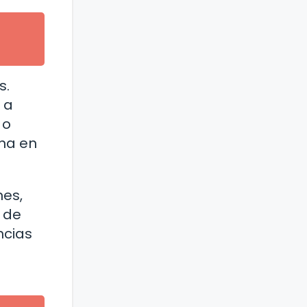
s.
 a
 o
na en
nes,
 de
ncias