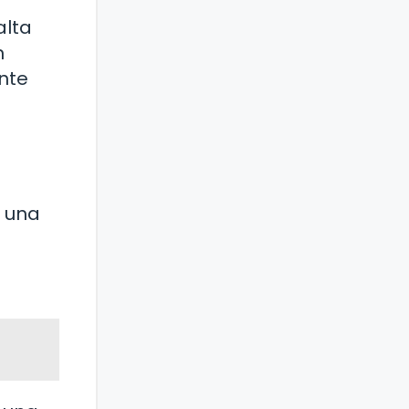
alta
n
nte
r una