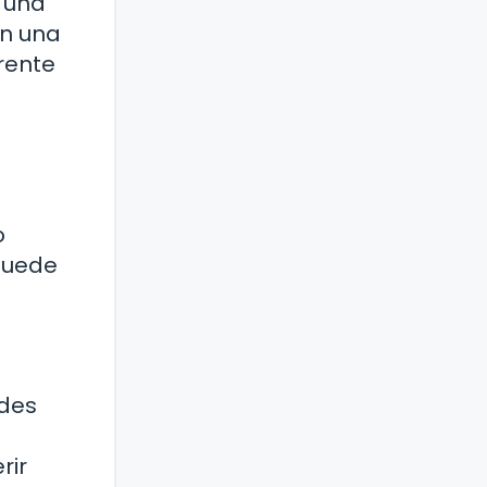
r una
en una
erente
o
 puede
edes
rir