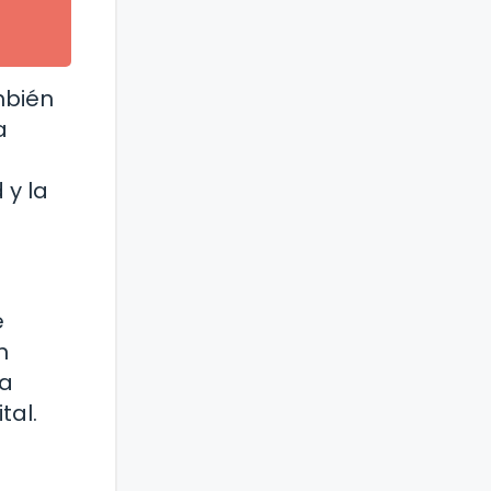
mbién
a
 y la
e
n
ra
tal.