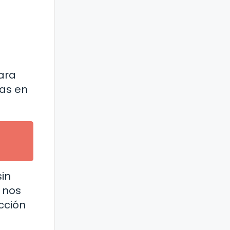
s
ara
vas en
sin
 nos
cción