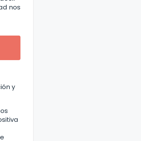
dad nos
ión y
los
sitiva
ue