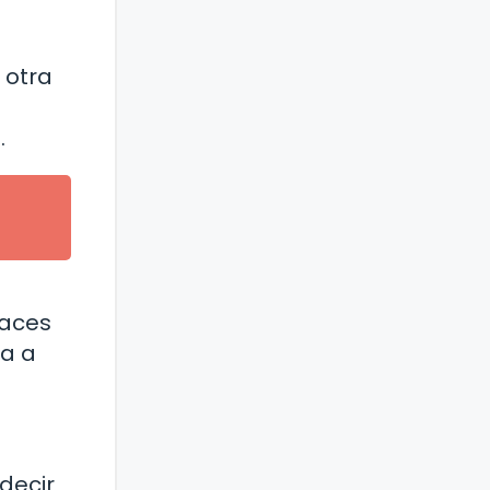
 otra
.
paces
da a
decir