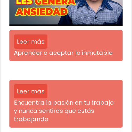
Leer más
Aprender a aceptar lo inmutable
Leer más
Encuentra la pasión en tu trabajo
y nunca sentirás que estás
trabajando