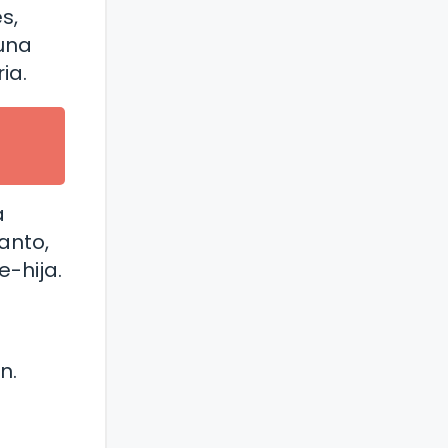
s,
 una
ia.
a
anto,
e-hija.
n.