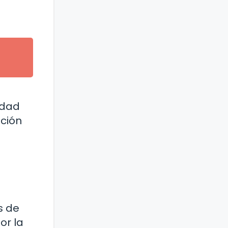
idad
ación
s de
or la