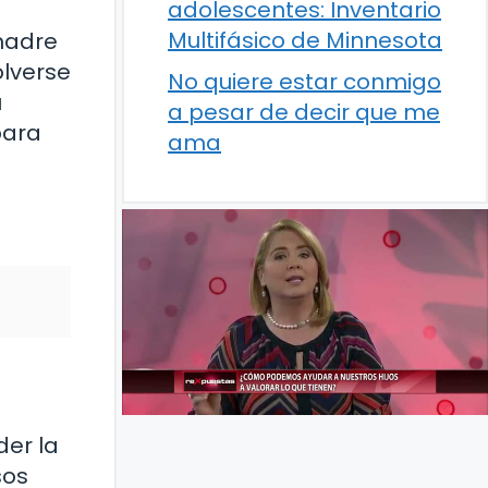
adolescentes: Inventario
Multifásico de Minnesota
 madre
olverse
No quiere estar conmigo
u
a pesar de decir que me
para
ama
der la
sos