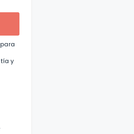
 para
tía y
y