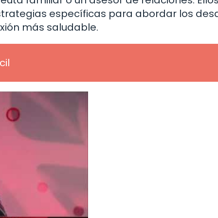
uta familiar o un asesor de relaciones. Ello
rategias específicas para abordar los des
exión más saludable.
cil