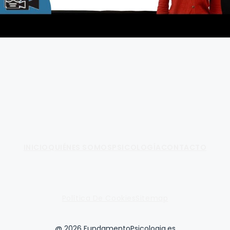
Fundamento de Psicología
INICIO
QUIÉNES SOMOS
PSICOLOGÍA
CONTACTO
Política De Cookies
Sitemap
@ 2026 FundamentoPsicologia.es