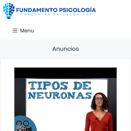
Saltar
al
contenido
Menu
Anuncios