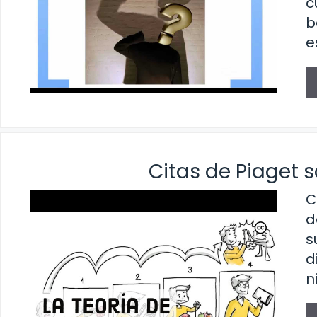
c
b
e
Citas de Piaget s
C
d
s
d
n