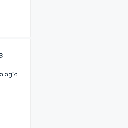
s
ología