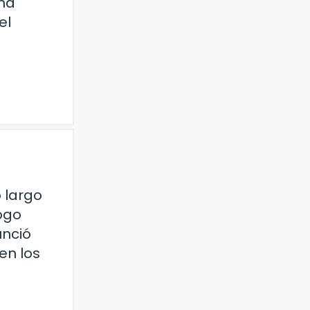
una
el
o largo
logo
unció
en los