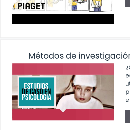
Métodos de investigación
¿
e
u
p
e