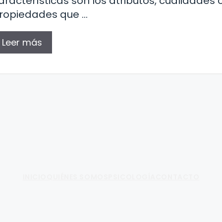
aracterísticas son los atributos, cualidades 
ropiedades que …
Leer más
Fundamento de Psicología
INICIO
QUIÉNES SOMOS
PSICOLOGÍA
CONTACTO