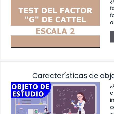
¿
f
f
a
Características de obj
¿
e
i
c