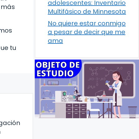
adolescentes: Inventario
r más
Multifásico de Minnesota
No quiere estar conmigo
emos
a pesar de decir que me
ama
ue tu
igación
n