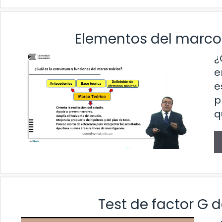
Elementos del marco 
¿
e
e
p
q
Test de factor G d