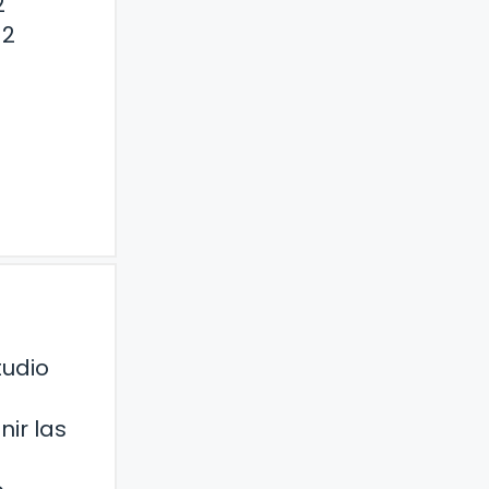
2
 2
tudio
nir las